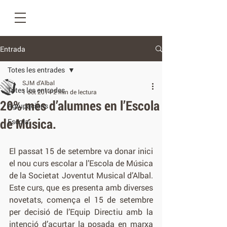
Entrada
Totes les entrades
SJM d'Albal
Totes les entrades
1 oct 2014
2 min de lectura
20% més d’alumnes en l’Escola
Agrupacions
de Música.
Escola
El passat 15 de setembre va donar inici 
el nou curs escolar a l’Escola de Música 
de la Societat Joventut Musical d’Albal. 
Este curs, que es presenta amb diverses 
novetats, comença el 15 de setembre 
per decisió de l’Equip Directiu amb la 
intenció d’acurtar la posada en marxa 