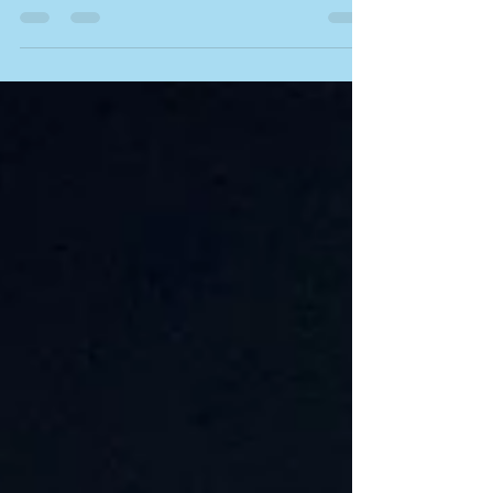
este dissabte dia 9 d'abril a les 19h a...